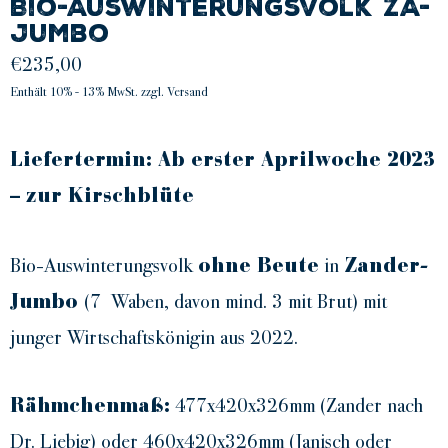
Bio-Auswinterungsvolk ZA-
Jumbo
€
235,00
Enthält 10% - 13% MwSt. zzgl. Versand
Liefertermin: Ab erster Aprilwoche 2023
– zur Kirschblüte
Bio-Auswinterungsvolk
in
ohne Beute
Zander-
(7 Waben, davon mind. 3 mit Brut) mit
Jumbo
junger Wirtschaftskönigin aus 2022.
Ich stimme den Datenschutzbestimmu
477x420x326mm (Zander nach
Rähmchenmaß:
Dr. Liebig) oder 460x420x326mm (Janisch oder