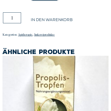
Propolis-
In den Warenkorb
Lippenpflege
Menge
Kategorien:
Apitherapie
,
Imkereiprodukte
Ich stimme den Datenschutzbestimmu
Ähnliche Produkte