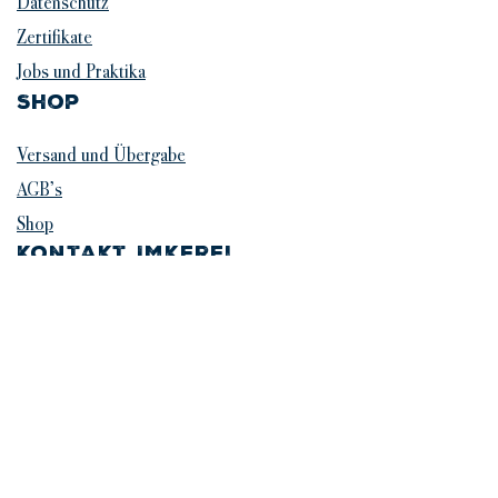
Datenschutz
Zertifikate
Jobs und Praktika
Shop
Versand und Übergabe
AGB’s
Shop
Kontakt Imkerei
+43 650 6881155
info@bienenzentrum.wien
Büro und Vertrieb:
Äußere Jochenstraße 97
2230 Gänserndorf
Kontakt Verein