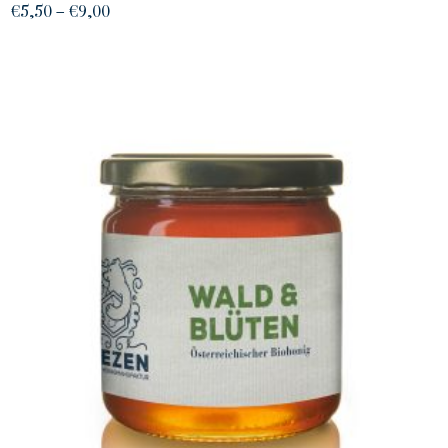
Preisspanne:
€
5,50
–
€
9,00
€5,50
bis
€9,00