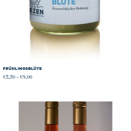
Frühlingsblüte
Preisspanne:
€
5,50
–
€
9,00
€5,50
bis
€9,00