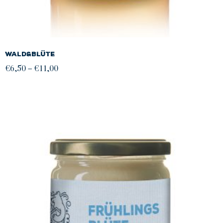
Wald&Blüte
Preisspanne:
€
6,50
–
€
11,00
€6,50
bis
€11,00