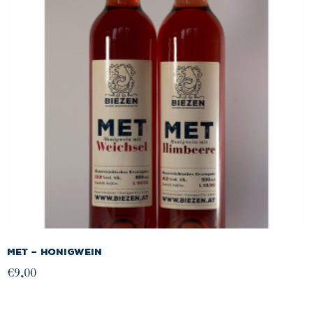
Met – Honigwein
€
9,00